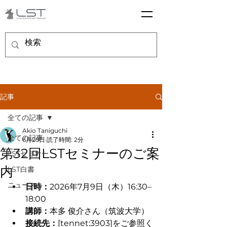
記事
全ての記事
Akio Taniguchi
全ての記事
6月29日
読了時間: 2分
第32回LSTセミナーのご案
LSTセミナー
内
LST白書
ニュース
日時：
2026年7月9日（木）16:30–
18:00
講師：
本多 俊介さん（筑波大学）
接続先：
[tennet:3903]をご参照く