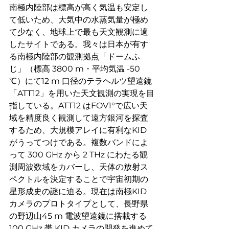
南極内陸部は標高が高く気温も安定し
て低いため、大気中の水蒸気量が極め
て少なく、地球上で最も天文観測に適
したサイトである。我々は日本が有す
る南極内陸部の観測拠点「ドームふ
じ」（標高 3800 m・平均気温 -50 
℃）にて12 m 口径のテラヘルツ望遠鏡
「ATT12」を用いた天文観測の実現を目
指している。ATT12 はFOV1°で広い天
域を精度良く観測して遠方銀河を探査
するため、大規模アレイに有利なKID
がうってつけである。複数バンドによ
って 300 GHz から 2 THz にわたる観
測周波数域をカバーし、天体の放射ス
ペクトルを決定することで宇宙初期の
星形成史の謎に迫る。現在は南極KID
カメラのプロトタイプとして、長野県
の野辺山45 m 電波望遠鏡に搭載する
100 GHz 帯 KID カメラの開発を進めて