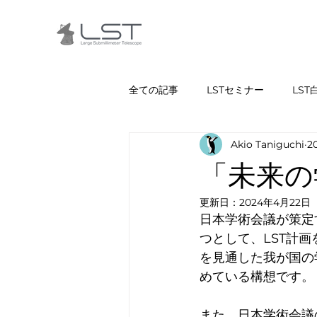
全ての記事
LSTセミナー
LST
Akio Taniguchi
2
「未来の
更新日：
2024年4月22日
日本学術会議が策定
つとして、LST計
を見通した我が国の
めている構想です。
また、日本学術会議