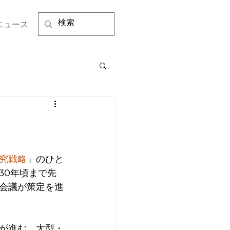
ニュース
究戦略
」のひと
30年頃まで先
会議が策定を進
が進む、大型・