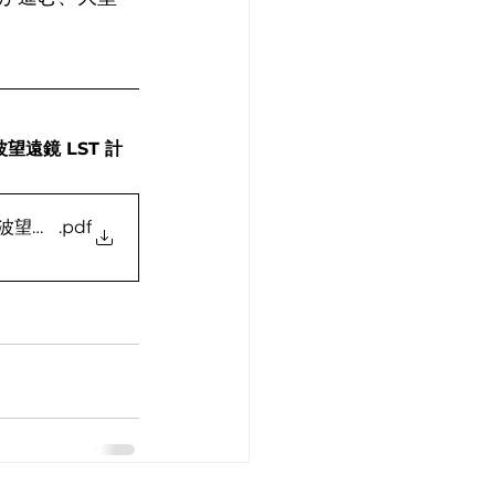
遠鏡 LST 計
波望遠鏡 LST 計画の実現に基づくサブミリ波多次元掃天天文
.pdf