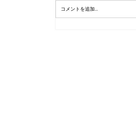
コメントを追加…
AtLAST Workshopへの参加
LARGE SUBMILLIMETER TEL
​大型サブミリ波望遠鏡 